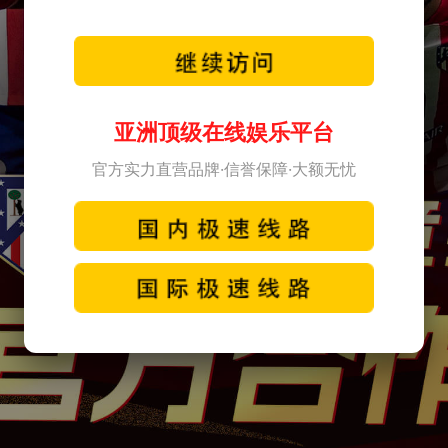
亚洲顶级在线娱乐平台
官方实力直营品牌·信誉保障·大额无忧